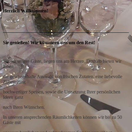
Herzlich Willkommen!
Sie genießen! Wir kümmern uns um den Rest!
Sie, als unsere Gäste, liegen uns am Herzen. Deshalb bieten wir
Ihnen
die gewissenhafte Auswahl von frischen Zutaten, eine liebevolle
Zubereitung
hochwertiger Speisen, sowie die Umsetzung Ihrer persönlichen
Ideen ganz
nach Ihren Wünschen.
In unseren ansprechenden Räumlichkeiten können wir bis zu 50
Gäste mit