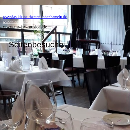
www.das-kleine-theater-hohenhameln.de
www.bloomerie.de
www.mr-jay-musical.de
Seitenbesuche