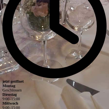
jetzt geöffnet
Montag
Geschlossen
Dienstag
9
:
00
–
15
:
00
Mittwoch
9
:
00
–
15
:
00