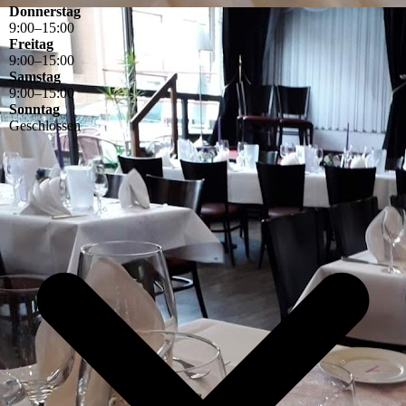
Donnerstag
9
:
00
–
15
:
00
Freitag
9
:
00
–
15
:
00
Samstag
9
:
00
–
15
:
00
Sonntag
Geschlossen