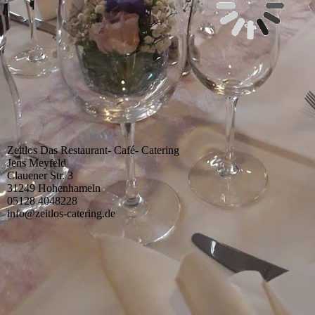
Gefällt mir
Zeitlos Das Restaurant- Café- Catering
Jens Meyfeld
Clauener Str. 3
31249 Hohenhameln
05128 4048228
info@zeitlos-catering.de