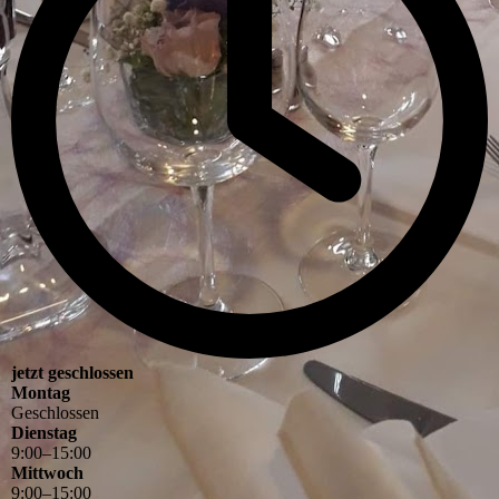
jetzt geschlossen
Montag
Geschlossen
Dienstag
9
:
00
–
15
:
00
Mittwoch
9
:
00
–
15
:
00