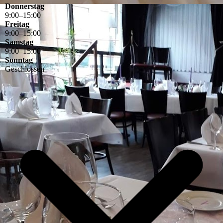
Donnerstag
9
:
00
–
15
:
00
Freitag
9
:
00
–
15
:
00
Samstag
9
:
00
–
15
:
00
Sonntag
Geschlossen