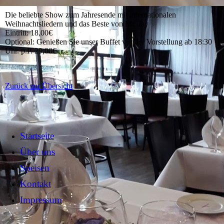
Die beliebte Show zum Jahresende mit internationalen
Weihnachtsliedern und das Beste von Mr. Jay
Eintritt: 18,00€
Optional: Genießen Sie unser Buffet vor der Vorstellung ab 18:30
Uhr. p.P. 29,00€
Zurück zur Übersicht
Startseite
Über uns
Speisen
Kontakt
Impressum