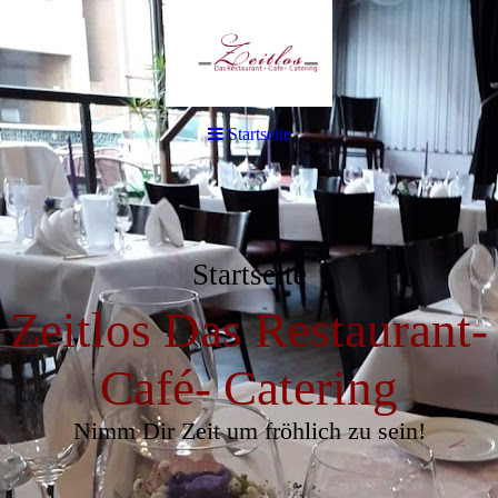
Startseite
Startseite
Zeitlos Das Restaurant-
Café- Catering
Nimm Dir Zeit um fröhlich zu sein!