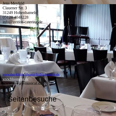
Jens Meyfeld
Clauener Str. 3
31249 Hohenhameln
05128 4048228
info@zeitlos-catering.de
www.das-kleine-theater-hohenhameln.de
www.bloomerie.de
www.mr-jay-musical.de
Seitenbesuche