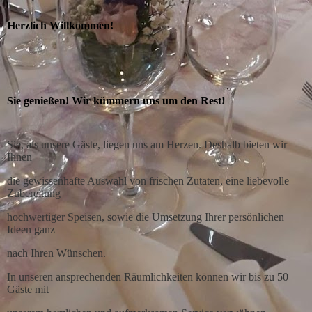
Herzlich Willkommen!
Sie genießen! Wir kümmern uns um den Rest!
Sie, als unsere Gäste, liegen uns am Herzen. Deshalb bieten wir
Ihnen
die gewissenhafte Auswahl von frischen Zutaten, eine liebevolle
Zubereitung
hochwertiger Speisen, sowie die Umsetzung Ihrer persönlichen
Ideen ganz
nach Ihren Wünschen.
In unseren ansprechenden Räumlichkeiten können wir bis zu 50
Gäste mit