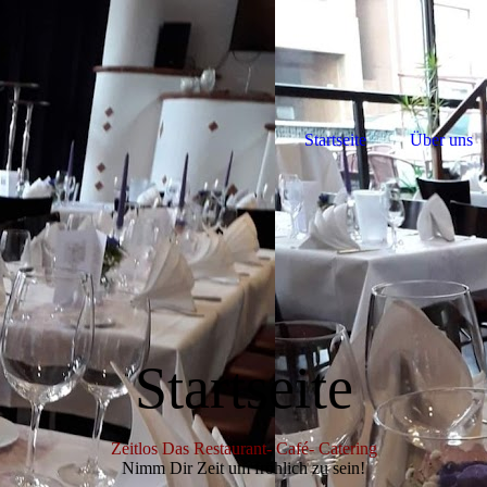
Startseite
Über uns
Startseite
Zeitlos Das Restaurant- Café- Catering
Nimm Dir Zeit um fröhlich zu sein!