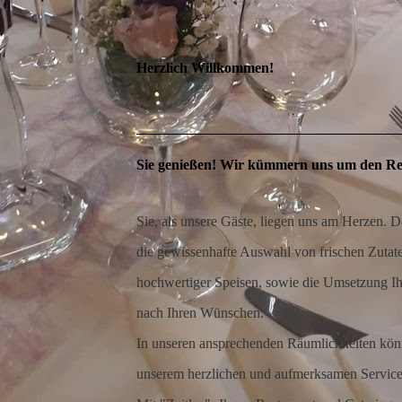
Herzlich Willkommen!
Sie genießen! Wir kümmern uns um den Re
Sie, als unsere Gäste, liegen uns am Herzen. D
die gewissenhafte Auswahl von frischen Zutate
hochwertiger Speisen, sowie die Umsetzung Ih
nach Ihren Wünschen.
In unseren ansprechenden Räumlichkeiten könn
unserem herzlichen und aufmerksamen Servic