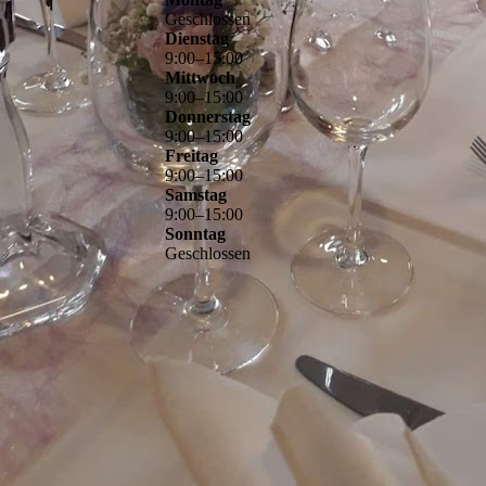
Geschlossen
Dienstag
9
:
00
–
15
:
00
Mittwoch
9
:
00
–
15
:
00
Donnerstag
9
:
00
–
15
:
00
Freitag
9
:
00
–
15
:
00
Samstag
9
:
00
–
15
:
00
Sonntag
Geschlossen